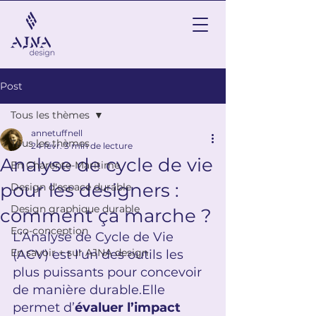
Post
Tous les thèmes
annetuffnell
Tous les thèmes
24 févr.
3 min de lecture
Analyse de cycle de vie
En Charente-Maritime
pour les designers :
Design d'espace durable
Design graphique durable
comment ça marche ?
Eco-conception
L’Analyse de Cycle de Vie 
En savoir + sur AJNA design
(ACV) est l’un des outils les 
plus puissants pour concevoir 
de manière durable.Elle 
permet d’
évaluer l’impact 