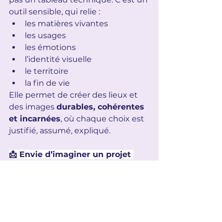
outil sensible, qui relie :
les matières vivantes
les usages
les émotions
l’identité visuelle
le territoire
la fin de vie
Elle permet de créer des lieux et 
des images 
durables, cohérentes 
et incarnées
, où chaque choix est 
justifié, assumé, expliqué.
📩 Envie d’imaginer un projet 
durable ?
Que vous soyez une entreprise ou 
un particulier, je vous accompagne 
pour créer un lieu et une identité 
qui vous ressemblent — beaux, 